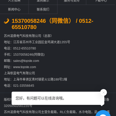
人才招聘
案例展示
服务与支持
下载中心
新闻中心
联系我们
15370058246（同微信） / 0512-
65510780
苏州凌鼎电气科技有限公司（总部）
地址：江苏省苏州市工业园区金鸡湖大道1355号
电话：0512-65510780
手机：15370058246(同微信)
邮箱：sales@topste.com
网址：www.topste.com
上海依蓝电气有限公司
地址：上海市奉贤区青村镇星火公路188号1幢
电话：021-33556645
您好，有问题可以在线咨询哦。
版权所有：苏州凌鼎电气科技有限公司
苏ICP备2022031867号-2
苏公网安备
32050502001155号
苏州凌鼎电气科技有限公司主营
负载箱
，
RLC负载箱
，
水冷电阻
，是一家从事