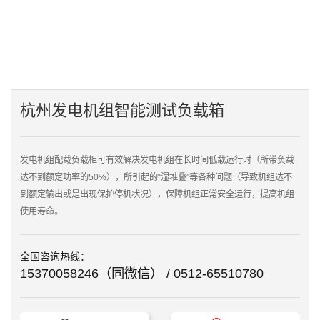

点击查看大图
杭州发电机组智能测试负载箱
发电机组配载负载柜可有效解决发电机组在长时间低载运行时（所带负载
达不到额定功率的50%），所引起的“湿堆叠”等各种问题（导致机组达不
到额定输出或是出现保护停机状况），保障机组正常安全运行，提高机组
使用寿命。
全国咨询热线：
15370058246（同微信） / 0512-65510780