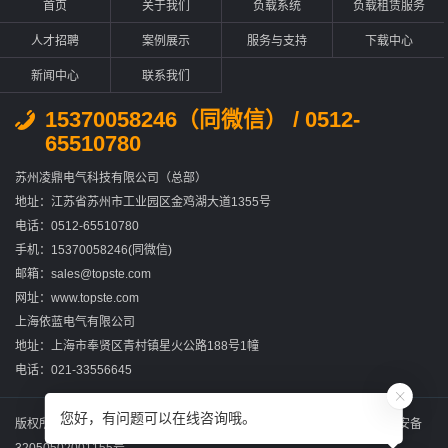
首页
关于我们
负载系统
负载租赁服务
人才招聘
案例展示
服务与支持
下载中心
新闻中心
联系我们
15370058246（同微信） / 0512-
65510780
苏州凌鼎电气科技有限公司（总部）
地址：江苏省苏州市工业园区金鸡湖大道1355号
电话：0512-65510780
手机：15370058246(同微信)
邮箱：sales@topste.com
网址：www.topste.com
上海依蓝电气有限公司
地址：上海市奉贤区青村镇星火公路188号1幢
电话：021-33556645
您好，有问题可以在线咨询哦。
版权所有：苏州凌鼎电气科技有限公司
苏ICP备2022031867号-2
苏公网安备