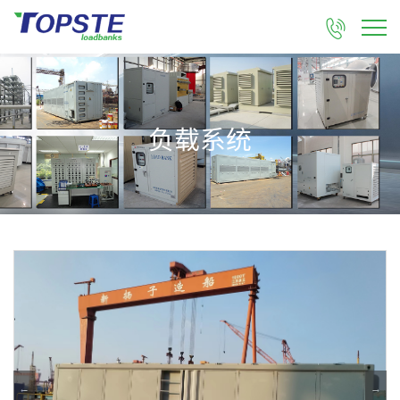

负载系统
←
→