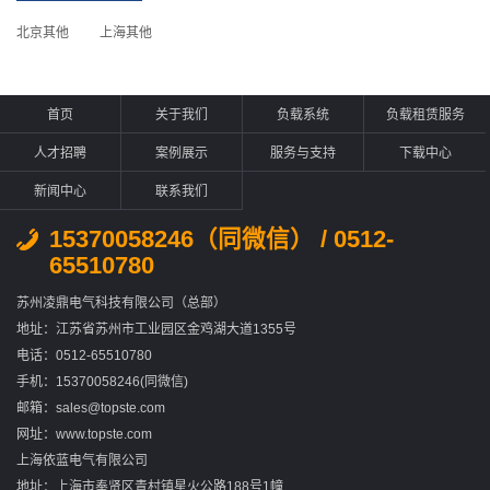
北京其他
上海其他
首页
关于我们
负载系统
负载租赁服务
人才招聘
案例展示
服务与支持
下载中心
新闻中心
联系我们
15370058246（同微信） / 0512-
65510780
苏州凌鼎电气科技有限公司（总部）
地址：江苏省苏州市工业园区金鸡湖大道1355号
电话：0512-65510780
手机：15370058246(同微信)
邮箱：sales@topste.com
网址：www.topste.com
上海依蓝电气有限公司
地址：上海市奉贤区青村镇星火公路188号1幢