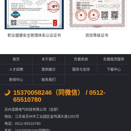
职业健康安全管理体系认证证书
资信等级证书
首页
关于我们
负载系统
负载租赁服务
人才招聘
案例展示
服务与支持
下载中心
新闻中心
联系我们
15370058246（同微信） / 0512-
65510780
苏州凌鼎电气科技有限公司（总部）
地址：江苏省苏州市工业园区金鸡湖大道1355号
电话：0512-65510780
手机：15370058246(同微信)