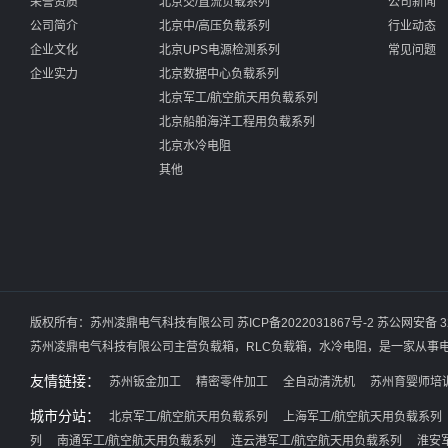
荣誉资质
北京交/直流负载系列
公司新闻
公司简介
北京中/高压负载系列
行业动态
企业文化
北京UPS电源检测系列
常见问题
企业实力
北京数据中心负载系列
北京军工/航空航天用负载系列
北京船舶海洋工程用负载系列
北京水冷电阻
其他
版权所有：苏州凌鼎电气科技有限公司
苏ICP备2022031867号-2
苏公网安备 32
苏州凌鼎电气科技有限公司主营
负载箱
，
RLC负载箱
，
水冷电阻
，是一家从事
友情链接：
苏州钣金加工
精密零件加工
全自动清洗机
苏州育婴师培
城市分站：
北京军工/航空航天用负载系列
上海军工/航空航天用负载系列
列
南通军工/航空航天用负载系列
连云港军工/航空航天用负载系列
淮安