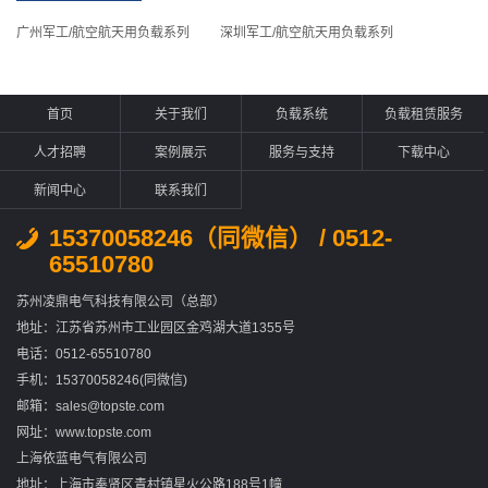
广州军工/航空航天用负载系列
深圳军工/航空航天用负载系列
首页
关于我们
负载系统
负载租赁服务
人才招聘
案例展示
服务与支持
下载中心
新闻中心
联系我们
15370058246（同微信） / 0512-
65510780
苏州凌鼎电气科技有限公司（总部）
地址：江苏省苏州市工业园区金鸡湖大道1355号
电话：0512-65510780
手机：15370058246(同微信)
邮箱：sales@topste.com
网址：www.topste.com
上海依蓝电气有限公司
地址：上海市奉贤区青村镇星火公路188号1幢