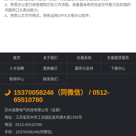
3、熟悉办公室行政管理知识及工作流程，具备基本商务信函写作能力及较强的
书面和口头表达能力；
4、熟悉公文写作格式，熟练运用OFFICE等办公软件；
首页
关于我们
负载系统
负载租赁服务
人才招聘
案例展示
服务与支持
下载中心
新闻中心
联系我们
15370058246（同微信） / 0512-
65510780
苏州凌鼎电气科技有限公司（总部）
地址：江苏省苏州市工业园区金鸡湖大道1355号
电话：0512-65510780
手机：15370058246(同微信)