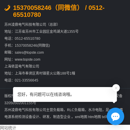
15370058246（同微信） / 0512-
65510780
苏州凌鼎电气科技有限公司（总部）
地址：江苏省苏州市工业园区金鸡湖大道1355号
电话：0512-65510780
手机：15370058246(同微信)
邮箱：sales@topste.com
网址：www.topste.com
上海依蓝电气有限公司
地址：上海市奉贤区青村镇星火公路188号1幢
电话：021-33556645
您好，有问题可以在线咨询哦。
版权所有：苏州凌鼎电气科技有限公司
苏ICP备2022031867号-2
苏公网安备
32050502001155号
苏州凌鼎电气科技有限公司主营
负载箱
，
RLC负载箱
，
水冷电阻
，是一家从事
电源系统检测设备设计、研发、制造型企业 。
xml地图
htm地图
txt地图
网站统计