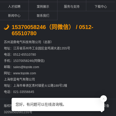
人才招聘
案例展示
服务与支持
下载中心
新闻中心
联系我们
15370058246（同微信） / 0512-
65510780
苏州凌鼎电气科技有限公司（总部）
地址：江苏省苏州市工业园区金鸡湖大道1355号
电话：0512-65510780
手机：15370058246(同微信)
邮箱：sales@topste.com
网址：www.topste.com
上海依蓝电气有限公司
地址：上海市奉贤区青村镇星火公路188号1幢
电话：021-33556645
您好，有问题可以在线咨询哦。
版权所有：苏州凌鼎电气科技有限公司
苏ICP备2022031867号-2
苏公网安备
32050502001155号