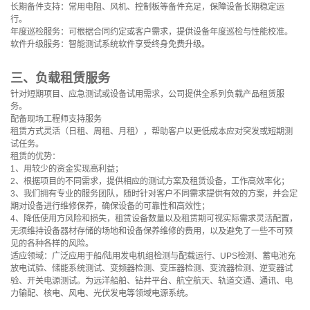
长期备件支持：常用电阻、风机、控制板等备件充足，保障设备长期稳定运
行。
年度巡检服务：可根据合同约定或客户需求，提供设备年度巡检与性能校准。
软件升级服务：智能测试系统软件享受终身免费升级。
三、负载租赁服务
针对短期项目、应急测试或设备试用需求，公司提供全系列负载产品租赁服
务。
配备现场工程师支持服务
租赁方式灵活（日租、周租、月租），帮助客户以更低成本应对突发或短期测
试任务。
租赁的优势：
1、用较少的资金实现高利益；
2、根据项目的不同需求，提供相应的测试方案及租赁设备，工作高效率化；
3、我们拥有专业的服务团队，随时针对客户不同需求提供有效的方案，并会定
期对设备进行维修保养，确保设备的可靠性和高效性；
4、降低使用方风险和损失，租赁设备数量以及租赁期可视实际需求灵活配置，
无须维持设备器材存储的场地和设备保养维修的费用，以及避免了一些不可预
见的各种各样的风险。
适应领域：广泛应用于船/陆用发电机组检测与配载运行、UPS检测、蓄电池充
放电试验、储能系统测试、变频器检测、变压器检测、变流器检测、逆变器试
验、开关电源测试。为远洋船舶、钻井平台、航空航天、轨道交通、通讯、电
力输配、核电、风电、光伏发电等领域电源系统。