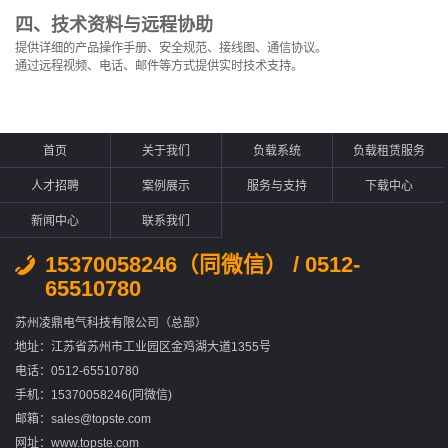
四、技术资料与远程协助
提供详细的产品操作手册、安全规范、接线图、通信协议。
通过远程视频、电话、邮件等方式提供实时技术支持。
首页
关于我们
负载系统
负载租赁服务
人才招聘
案例展示
服务与支持
下载中心
新闻中心
联系我们
15370058246（同微信） / 0512-
65510780
苏州凌鼎电气科技有限公司（总部）
地址：江苏省苏州市工业园区金鸡湖大道1355号
电话：0512-65510780
手机：15370058246(同微信)
邮箱：sales@topste.com
网址：www.topste.com