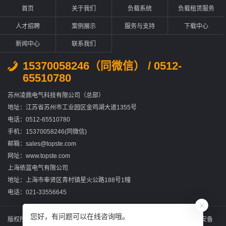
首页
关于我们
负载系统
负载租赁服务
人才招聘
案例展示
服务与支持
下载中心
新闻中心
联系我们
15370058246（同微信） / 0512-
65510780
苏州凌鼎电气科技有限公司（总部）
地址：江苏省苏州市工业园区金鸡湖大道1355号
电话：0512-65510780
手机：15370058246(同微信)
邮箱：sales@topste.com
网址：www.topste.com
上海依蓝电气有限公司
地址：上海市奉贤区青村镇星火公路188号1幢
电话：021-33556645
您好，有问题可以在线咨询哦。
版权所有：苏州凌鼎电气科技有限公司
苏ICP备2022031867号-2
苏公网安备