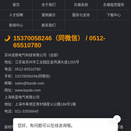
首页
关于我们
负载系统
负载租赁服务
人才招聘
案例展示
服务与支持
下载中心
新闻中心
联系我们
15370058246（同微信） / 0512-
65510780
苏州凌鼎电气科技有限公司（总部）
地址：江苏省苏州市工业园区金鸡湖大道1355号
电话：0512-65510780
手机：15370058246(同微信)
邮箱：sales@topste.com
网址：www.topste.com
上海依蓝电气有限公司
地址：上海市奉贤区青村镇星火公路188号1幢
电话：021-33556645
您好，有问题可以在线咨询哦。
版权所有：苏州凌鼎电气科技有限公司
苏ICP备2022031867号-2
苏公网安备