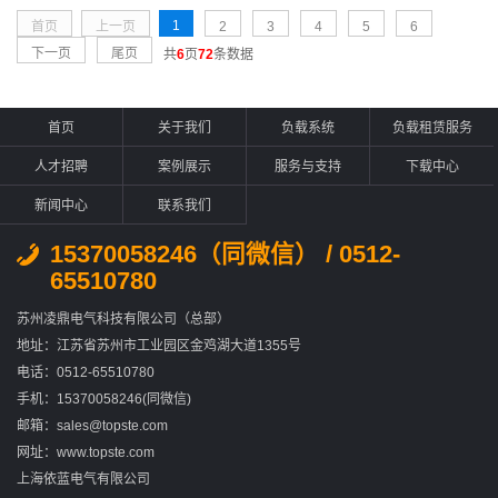
1
首页
上一页
2
3
4
5
6
下一页
尾页
共
6
页
72
条数据
首页
关于我们
负载系统
负载租赁服务
人才招聘
案例展示
服务与支持
下载中心
新闻中心
联系我们
15370058246（同微信） / 0512-
65510780
苏州凌鼎电气科技有限公司（总部）
地址：江苏省苏州市工业园区金鸡湖大道1355号
电话：0512-65510780
手机：15370058246(同微信)
邮箱：sales@topste.com
网址：www.topste.com
上海依蓝电气有限公司