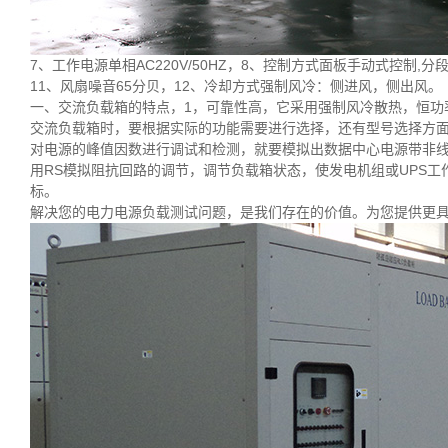
7、工作电源单相AC220V/50HZ，8、控制方式面板手动式控制,
11、风扇噪音65分贝，12、冷却方式强制风冷：侧进风，侧出风。
一、交流负载箱的特点，1，可靠性高，它采用强制风冷散热，恒功
交流负载箱时，要根据实际的功能需要进行选择，还有型号选择方
对电源的峰值因数进行调试和检测，就要模拟出数据中心电源带非线
用RS模拟阻抗回路的调节，调节负载箱状态，使发电机组或UPS
标。
解决您的电力电源负载测试问题，是我们存在的价值。为您提供更