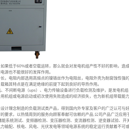
如果低于60%或者空载运转，那么就会对发电机组产性不好的影响，造
用电源也不能很好的发挥作用。
命长，电阻内部选用高熔点的镍铬丝作为电阻丝，电阻外壳为耐腐蚀性强
负载箱其特点是在满足绝缘的前提下起到良好的导热作用。
电机、不间断电源（ups）、电力传输设备进行负载检测及维护，是发电机组
备用机组或电源启动或初次使用失败造成的经济损失，也为新机组带载能
进设计理念制造的负载测试类产品，得到国内外专家及客户的广泛认可与
的要求，以热情周到的服务向顾客奉献可信赖的产品,公司产品广泛应用
、储能系统测试、变频器检测、变压器检测、变流器检测、逆变器试验、开
电力输配、核电、风电、光伏发电等领域电源系统的稳定运行贡献着不可