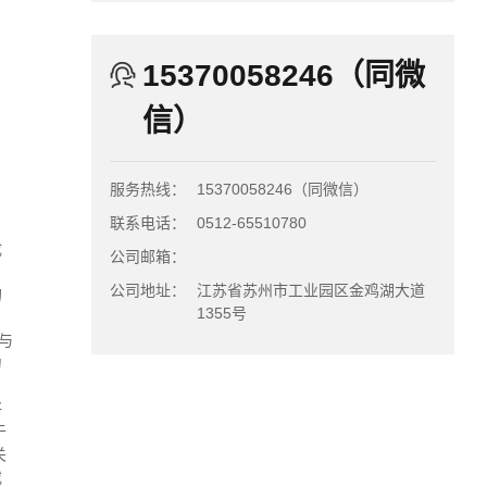
15370058246（同微
信）
服务热线：
15370058246（同微信）
联系电话：
0512-65510780
成
公司邮箱：
公司地址：
江苏省苏州市工业园区金鸡湖大道
的
1355号
与
力
好
于
关
或