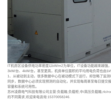
IT机房区设备供电功率密度以kW/m2为单位，IT设备功能越来越
3kW/台、4kW/台，甚至更高，机房单位面积的平均用电负荷也由1k
1、从被动到主动，很多数据中心在被动模式下运行，却忽略了监测
同步，数据中心必须实现预测的自动化，并实现每周甚至每日提交
容量和系统可用性。
苏州凌鼎电气科技有限公司主营:负载箱,负载柜,中/高压负载箱,rlc/r
的不同需求,欢迎来电咨询:15370058246.