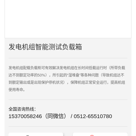

点击查看大图
发电机组智能测试负载箱
发电机组配载负载柜可有效解决发电机组在长时间低载运行时（所带负载
达不到额定功率的50%），所引起的“湿堆叠”等各种问题（导致机组达不
到额定输出或是出现保护停机状况），保障机组正常安全运行，提高机组
使用寿命。
全国咨询热线：
15370058246（同微信） / 0512-65510780