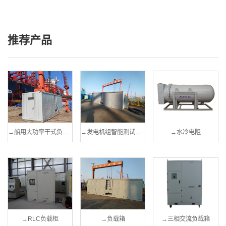
推荐产品
→
船用大功率干式负载箱
→
发电机组智能测试负载箱
→
水冷电阻
→
RLC负载柜
→
负载箱
→
三相交流负载箱